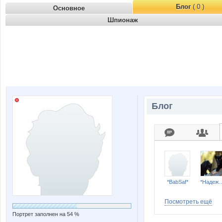
Блог
( 0 )
Основное
Шпионаж
Блог
*BabSaf*
*Наде
Посмотреть ещё
Портрет заполнен на 54 %