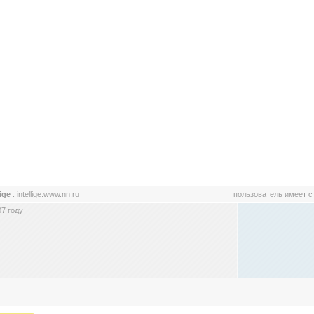
lige
:
intellige.www.nn.ru
пользователь имеет 
7 году