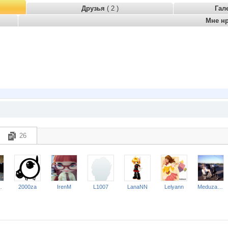
Друзья
( 2 )
Гал
Мне н
26
жда*
2000za
IrenM
L1007
LanaNN
Lelyann
Meduza GARGONA