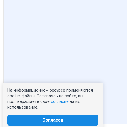
На информационном ресурсе применяются
Статистика портрета:
cookie-файлы. Оставаясь на сайте, вы
подтверждаете свое
согласие
на их
сейчас просматривают портрет - 0
использование.
зарегистрированные пользователи
посетившие портрет за 7 дней - 0
Согласен