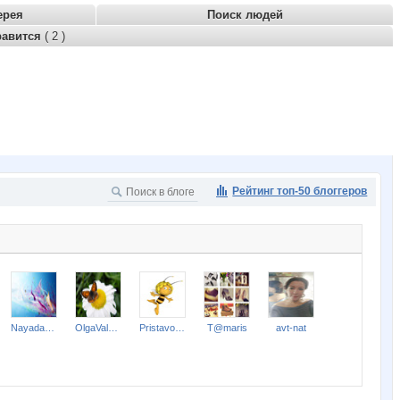
ерея
Поиск людей
равится
( 2 )
Рейтинг топ-50 блоггеров
Nayada3881
OlgaValerievna
Pristavochka
T@maris
avt-nat