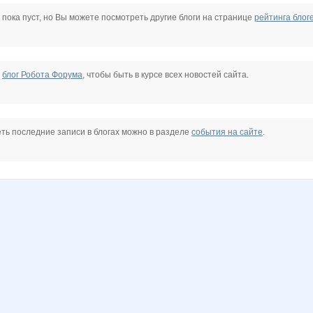
limonsha
seyusta
triniti123
unm
Бесценная
Коряба
 пока пуст, но Вы можете посмотреть другие блоги на странице
рейтинга блог
е
блог Робота Форума
, чтобы быть в курсе всех новостей сайта.
ть последние записи в блогах можно в разделе
события на сайте
.